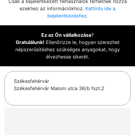
Csak a bejelentkezett felhasználók férhetnek hozzá
ezekhez az információkhoz.
Kattints ide a
bejelentkezéshez.
Ez az Ön vállalkozása
?
Gratulálunk!
Ellenőrizze le, hogyan szerezhet
népszerűsítéshez szükséges anyagokat, hogy
élvezhesse sikerét.
Székesfehérvár
Székesfehérvár Malom utca 36/b fszt.2