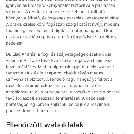
igényes és korszerű környezetet biztosítva a páciensek
számára. A rendelő a belváros közelében található,
könnyen elérhető, és ingyenes parkolási lehetőséget kínál.
A praxis széles körű fogászati szolgáltatást nyújt, modern
technológiával, valamint digitális röntgendiagnosztikai
eszközökkel támogatva a precíz diagnózist és hatékony
kezelést.
Dr. Első András, a fog- és szájbetegségek szakorvosa,
valamint Viniczai-Takó Éva klinikai fogászati higiénikus
közel másfél évtizede dolgoznak együtt, mely szakmai
tapasztalatuk és jó csapatmunkájuk révén magas
színvonalat biztosít. A rendelő nagy hangsúlyt fektet a
részletes információközlésre, az egyedi kezelési
megoldásokra és a prevencióra, elősegítve ezzel a hosszú
távú fogászati egészség fenntartását. A kezelések
barátságos légkörben zajlanak, és céljuk a maximális
páciens-komfort biztosítása.
Ellenőrzött weboldalak