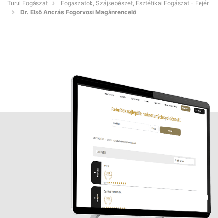
Turul Fogászat
Fogászatok, Szájsebészet, Esztétikai Fogászat - Fejér
Dr. Első András Fogorvosi Magánrendelő