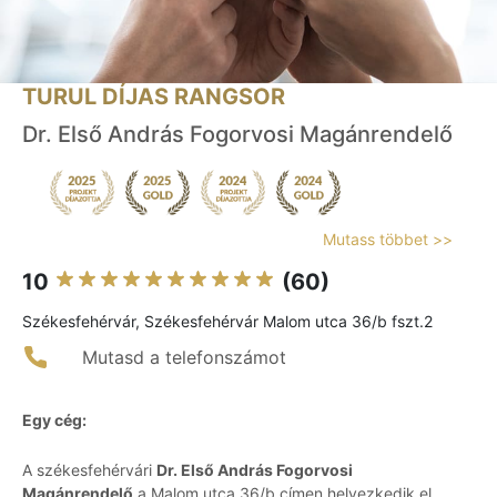
TURUL DÍJAS RANGSOR
Dr. Első András Fogorvosi Magánrendelő
Mutass többet >>
10
(60)
Székesfehérvár, Székesfehérvár Malom utca 36/b fszt.2
Mutasd a telefonszámot
Egy cég:
A székesfehérvári
Dr. Első András Fogorvosi
Magánrendelő
a Malom utca 36/b címen helyezkedik el,