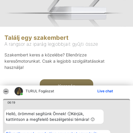
Találj egy szakembert
A rangsor az iparág legjobbjait gyűjti össze
Szakembert keres a közelébe? Ellenőrizze
keresőmotorunkat. Csak a legjobb szolgáltatásokat
használja!
Keresés
TURUL Fogászat
Live chat
06:19
Helló, örömmel segítünk Önnek! 🙂Kérjük,
kattintson a megfelelő beszélgetési témára! 🙂
Rangsorszervező
Népszavazás
Elérhetőség