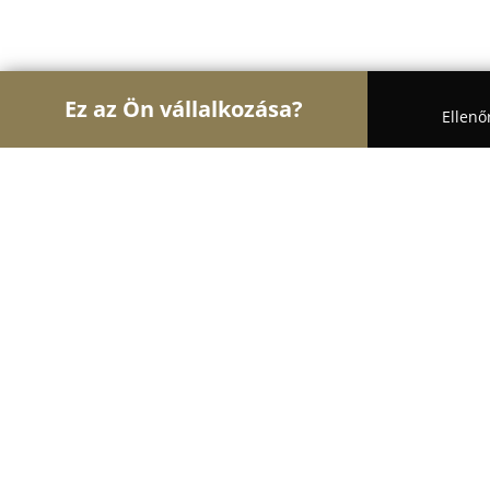
Ez az Ön vállalkozása?
Ellenő
Turul Fogászat
Fogászatok, Szájsebészet, Esztéti
Dr. Kiss Vivien
8.7
(9)