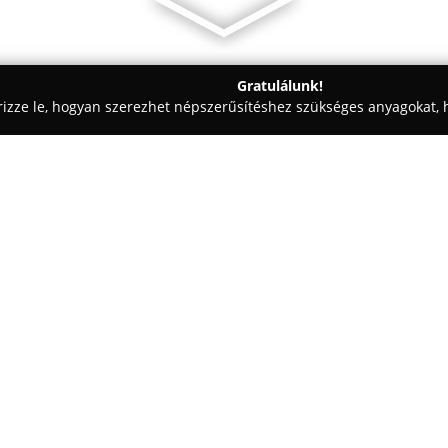
Gratulálunk!
rizze le, hogyan szerezhet népszerűsítéshez szükséges anyagokat, h
kai Fogászat - Pest
Dr. Kiss Vivien
Egy cég:
A
Dr. Kiss Vivien
fogászati és e
található, ahol a fő törekvés 
elérése. Dr. Kiss Vivien szakte
kialakítása, melyekkel a pácie
Mutass többet >>
és egyedi igényeik valóra válth
tartozik a kerámia héjak és kor
kialakítása kompozit bonding t