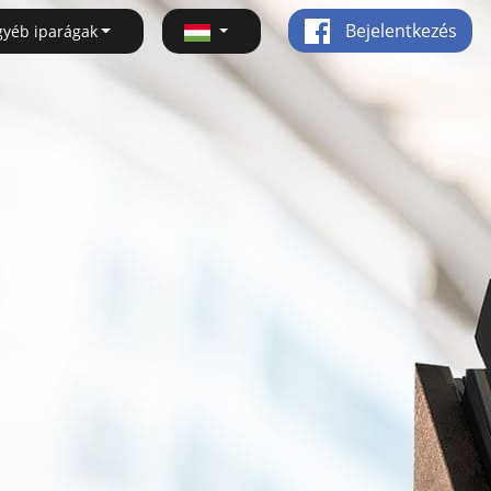
Bejelentkezés
gyéb iparágak