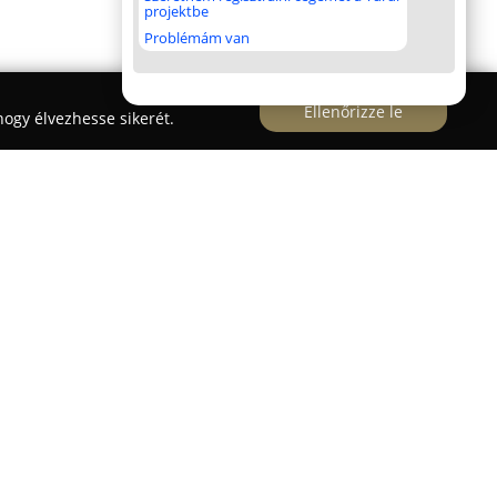
projektbe
Problémám van
Ellenőrizze le
ogy élvezhesse sikerét.
sztétikai rendelő Budapest XII. kerületében
a komplex esztétikum, egészség és harmónia
rülete a testre szabott kezelési megoldások
nsek fogászati problémái hatékonyan orvosolhatók,
atók. A rendelő kiemelkedő szolgáltatásai közé
onák készítése, valamint az esztétikus mosoly
echnikával. Emellett különböző általános fogászati