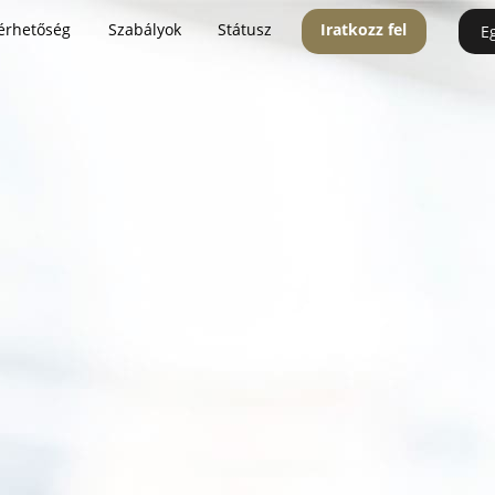
érhetőség
Szabályok
Státusz
Iratkozz fel
E