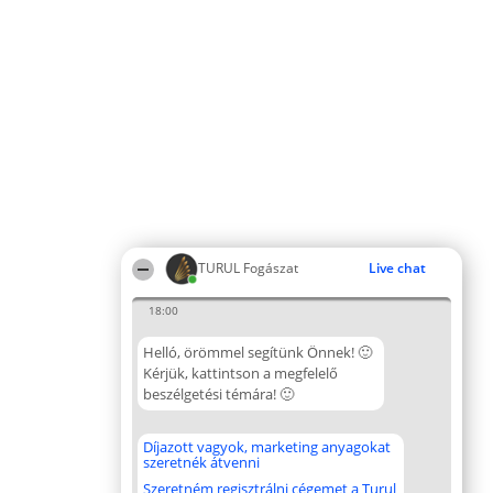
TURUL Fogászat
Live chat
18:00
Helló, örömmel segítünk Önnek! 🙂
Kérjük, kattintson a megfelelő
beszélgetési témára! 🙂
Díjazott vagyok, marketing anyagokat
szeretnék átvenni
Szeretném regisztrálni cégemet a Turul