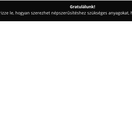
Gratulálunk!
rizze le, hogyan szerezhet népszerűsítéshez szükséges anyagokat, h
kai Fogászat - Vas
Dr Kocsis Beatrix fogorvosi rendelő
Egy cég:
A
Dr Kocsis Beatrix fogorvosi 
szám alatt működik, és átfogó f
korszerű technológiákat haszn
ellátásban részesülnek, amely 
Mutass többet >>
szolgáltatási kör kiterjed az ál
eljárásokra, fogtömésekre, fogf
A rendelő csapata nagy hangsúl
ezzel hozzájárulva a páciensek
dolgozó szakemberek mindig ar