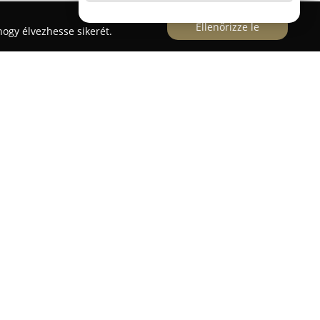
Ellenőrizze le
ogy élvezhesse sikerét.
rendelő
Szentgotthárdon, a Hunyadi utca 18.
ogászati szolgáltatásokat kínál. A rendelőben
álnak, miközben a páciensek személyre szabott
magas színvonalú kezeléseket biztosít. A
talános fogászati beavatkozásokra, esztétikai
ehérítésre, foghúzásokra és ínykezelésekre is.
yt fektet a precizitásra és a kommunikációra,
 kényelméhez és biztonságérzetéhez. Az ott
ra törekednek, hogy megtalálják az optimális