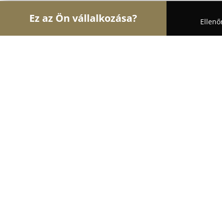
Ez az Ön vállalkozása?
Ellenő
Turul Fogászat
Fogászatok, Szájsebészet, Esztéti
Dr Kocsis Beatrix fogorvosi rendelő
8.7
(9)
Szentgotthárd, Hunyadi u. 18
Mutasd a telefonszámot