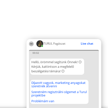
TURUL Fogászat
Live chat
00:02
Helló, örömmel segítünk Önnek! 🙂
Kérjük, kattintson a megfelelő
beszélgetési témára! 🙂
Díjazott vagyok, marketing anyagokat
szeretnék átvenni
Szeretném regisztrálni cégemet a Turul
projektbe
Problémám van