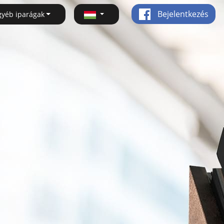
Bejelentkezés
gyéb iparágak