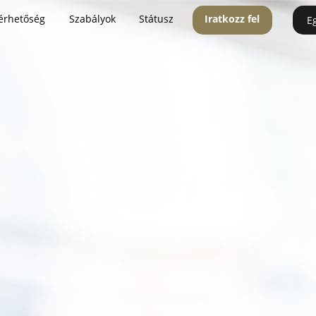
érhetőség
Szabályok
Státusz
Iratkozz fel
E