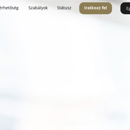
érhetőség
Szabályok
Státusz
Iratkozz fel
E