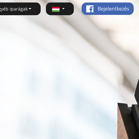
Bejelentkezés
gyéb iparágak