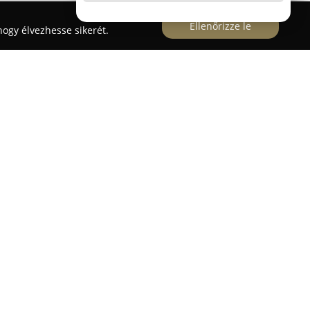
Ellenőrizze le
ogy élvezhesse sikerét.
szám alatt működő
Easy-Dent 2000 Kft.
teljes körű
ati ellátást biztosít páciensei számára. Az
 a fogorvosi rendelők és a fogtechnikai labor egy
zakorvosok és fogtechnikusok hatékony
áltatás magas minőségű és precíz eredményeket
k sokszínűsége biztosítja az összetett szakmai
és hatékony kezelési stratégiákat.
s környezetben működik, ahol a szakszemélyzet
elése és az alapos tájékoztatás elősegíti a