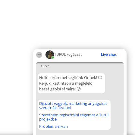
TURUL Fogászat
Live chat
15:57
Helló, örömmel segítünk Önnek! 🙂
Kérjük, kattintson a megfelelő
beszélgetési témára! 🙂
Díjazott vagyok, marketing anyagokat
szeretnék átvenni
Szeretném regisztrálni cégemet a Turul
projektbe
Problémám van