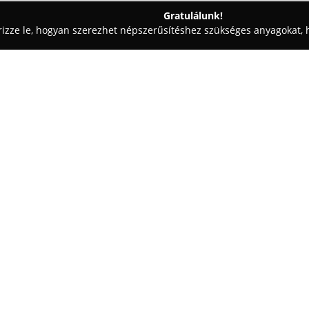
Gratulálunk!
rizze le, hogyan szerezhet népszerűsítéshez szükséges anyagokat, h
ikai Fogászat - Csongrád
Easy-Dent Fogászati Centrum
Egy cég:
A szegedi, Pusztaszeri út 26. 
és kiemelkedő színvonalú fogász
intézmény egyik fő előnye, hogy
helyen találhatóak, így a fogs
Mutass többet >>
együttműködése révén a szolg
kínál. Az elérhető szakterülete
rálátást, pontos diagnózisokat 
A rendelő korszerű, barátságo
szakmai felkészültsége, odafigy