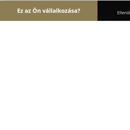
Ez az Ön vállalkozása?
Ellenő
Turul Fogászat
Fogászatok, Szájsebészet, Esztét
Easy-Dent Fogászati Centrum
9.4
(31)
Szeged, Szeged
Mutasd a telefonszámot