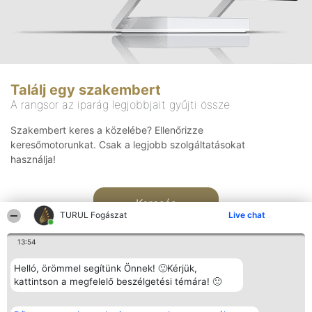
Találj egy szakembert
A rangsor az iparág legjobbjait gyűjti össze
Szakembert keres a közelébe? Ellenőrizze
keresőmotorunkat. Csak a legjobb szolgáltatásokat
használja!
Keresés
TURUL Fogászat
Live chat
13:54
Helló, örömmel segítünk Önnek! 🙂Kérjük,
kattintson a megfelelő beszélgetési témára! 🙂
Rangsorszervező
Népszavazás
Elérhetőség