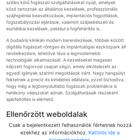
széles körű fogászati szolgáltatásokat nyújt, amelyek
közé tartoznak az általános kezelések, professzionális
szájhigiéniai beavatkozások, implantációs fogpótlások,
fogszabályozási eljárások, valamint szájsebészeti és
esztétikai kezelések, például a fogfehérítés is.
A budaörsi klinikán modern berendezések, többek között
digitális fogászati röntgen és implantológiai eszközpark áll
rendelkezésre, lehetővé téve a legmodernebb
technológiák alkalmazását. A kezeléseket magasan
képzett fogorvosi csapat végzi, amely elkötelezett az
egyedi igények szerinti megoldások iránt. Nagy hangsúlyt
fektetnek a precíz és kíméletes ellátásra, ezzel biztosítva,
hogy még a legbonyolultabb fogászati problémákra is
hatékony válaszokat adnak. Szolgáltatásaik részeként
ajakfeltöltés is elérhető.
Ellenőrzött weboldalak
Csak a bejelentkezett felhasználók férhetnek hozzá
ezekhez az információkhoz.
Kattints ide a