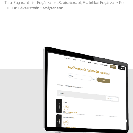
Turul Fogászat
Fogászatok, Szájsebészet, Esztétikai Fogászat - Pest
Dr. Lévai István - Szájsebész