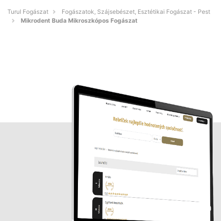
Turul Fogászat
Fogászatok, Szájsebészet, Esztétikai Fogászat - Pest
Mikrodent Buda Mikroszkópos Fogászat