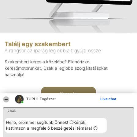
Találj egy szakembert
A rangsor az iparág legjobbjait gyűjti össze
Szakembert keres a közelébe? Ellenőrizze
keresőmotorunkat. Csak a legjobb szolgáltatásokat
használja!
Keresés
TURUL Fogászat
Live chat
21:36
Helló, örömmel segítünk Önnek! 🙂Kérjük,
kattintson a megfelelő beszélgetési témára! 🙂