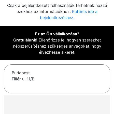
Csak a bejelentkezett felhasználók férhetnek hozzá
ezekhez az információkhoz.
Kattints ide a
bejelentkezéshez.
Ez az Ön vállalkozása
?
Gratulálunk!
Ellenőrizze le, hogyan szerezhet
népszerűsítéshez szükséges anyagokat, hogy
élvezhesse sikerét.
Budapest
Fillér u. 11/B