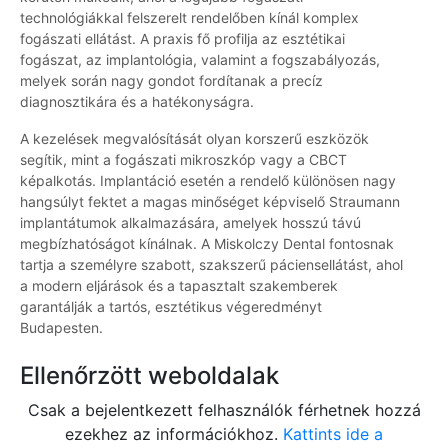
technológiákkal felszerelt rendelőben kínál komplex
fogászati ellátást. A praxis fő profilja az esztétikai
fogászat, az implantológia, valamint a fogszabályozás,
melyek során nagy gondot fordítanak a precíz
diagnosztikára és a hatékonyságra.
A kezelések megvalósítását olyan korszerű eszközök
segítik, mint a fogászati mikroszkóp vagy a CBCT
képalkotás. Implantáció esetén a rendelő különösen nagy
hangsúlyt fektet a magas minőséget képviselő Straumann
implantátumok alkalmazására, amelyek hosszú távú
megbízhatóságot kínálnak. A Miskolczy Dental fontosnak
tartja a személyre szabott, szakszerű páciensellátást, ahol
a modern eljárások és a tapasztalt szakemberek
garantálják a tartós, esztétikus végeredményt
Budapesten.
Ellenőrzött weboldalak
Csak a bejelentkezett felhasználók férhetnek hozzá
ezekhez az információkhoz.
Kattints ide a