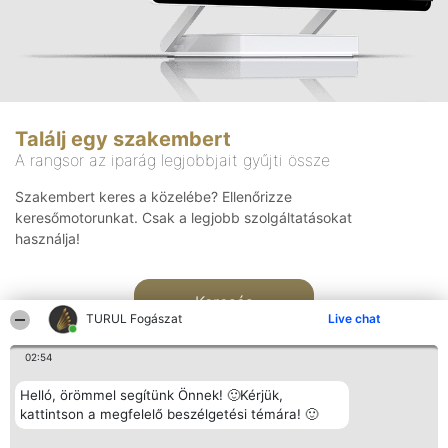
Találj egy szakembert
A rangsor az iparág legjobbjait gyűjti össze
Szakembert keres a közelébe? Ellenőrizze
keresőmotorunkat. Csak a legjobb szolgáltatásokat
használja!
Keresés
TURUL Fogászat
Live chat
02:54
Helló, örömmel segítünk Önnek! 🙂Kérjük,
kattintson a megfelelő beszélgetési témára! 🙂