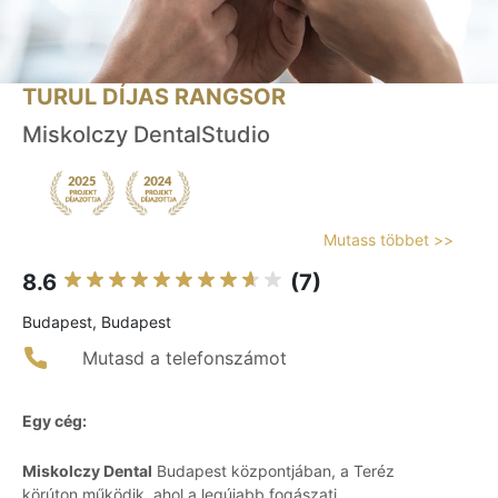
TURUL DÍJAS RANGSOR
Miskolczy DentalStudio
Mutass többet >>
8.6
(7)
Budapest, Budapest
Mutasd a telefonszámot
Egy cég:
Miskolczy Dental
Budapest központjában, a Teréz
körúton működik, ahol a legújabb fogászati