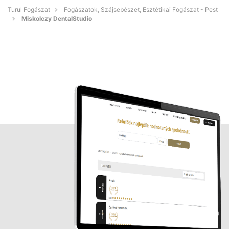
Turul Fogászat
Fogászatok, Szájsebészet, Esztétikai Fogászat - Pest
Miskolczy DentalStudio