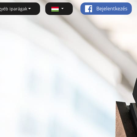
Bejelentkezés
gyéb iparágak