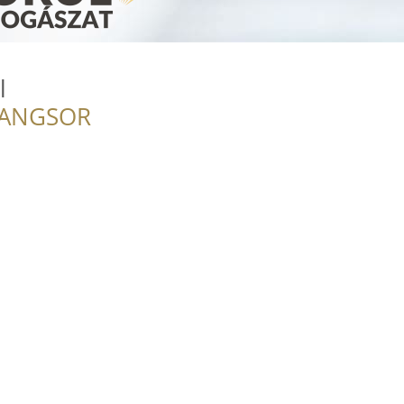
l
RANGSOR