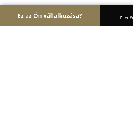
Ez az Ön vállalkozása?
Ellenő
Turul Fogászat
Fogászatok, Szájsebészet, Esztét
Németh Dental
8.7
(10)
Fertőd, Fertod
Mutasd a telefonszámot