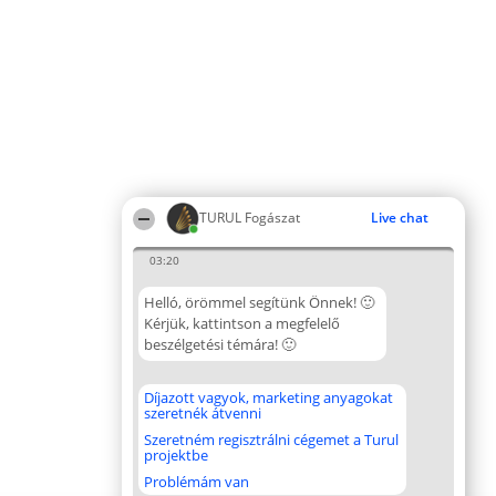
TURUL Fogászat
Live chat
03:20
Helló, örömmel segítünk Önnek! 🙂
Kérjük, kattintson a megfelelő
beszélgetési témára! 🙂
Díjazott vagyok, marketing anyagokat
szeretnék átvenni
Szeretném regisztrálni cégemet a Turul
projektbe
Problémám van