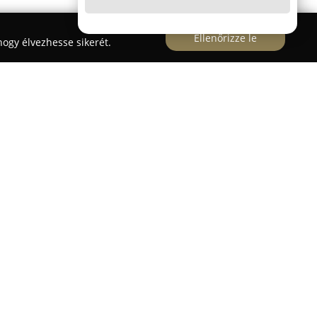
Ellenőrizze le
ogy élvezhesse sikerét.
jában helyezkedik el, és páciensközpontú
jt. A rendelő modern technológiákat alkalmaz, míg
biztosítják a szakmai színvonalat. Szolgáltatási
fogó szájápolási megoldások, amelyek a család
e az esztétikai fogászati beavatkozások, például a
 koronák, inlay-k és héjak készítése, amelyeken
tos mosoly kialakulásához. Nagy hangsúlyt fektet