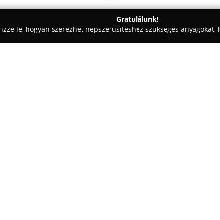
Gratulálunk!
rizze le, hogyan szerezhet népszerűsítéshez szükséges anyagokat, h
ikai Fogászat - Győr-Moson-Sopron
Németh Dental
Egy cég:
Németh Dental
Fertőd központ
fogászati szolgáltatásokat nyú
a magasan képzett szakemberek 
palettáján megtalálhatók az át
Mutass többet >>
valamennyi tagját érintik.
Kiemelkedő szerepet töltenek b
fémmentes restaurációk, hidak,
keresztül hozzájárul a magabiz