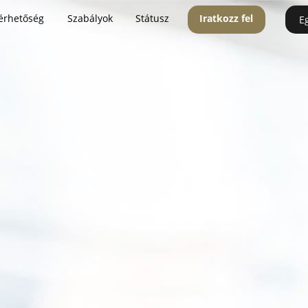
érhetőség
Szabályok
Státusz
Iratkozz fel
E