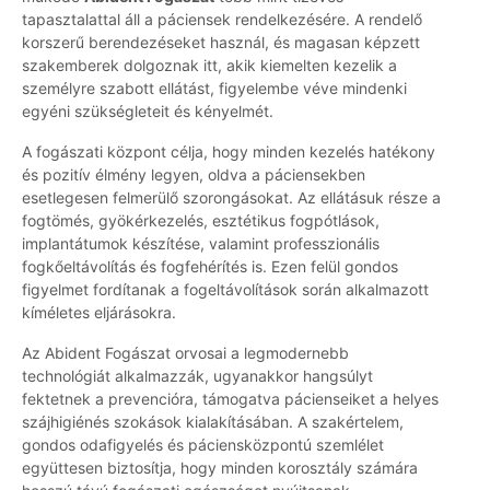
tapasztalattal áll a páciensek rendelkezésére. A rendelő
korszerű berendezéseket használ, és magasan képzett
szakemberek dolgoznak itt, akik kiemelten kezelik a
személyre szabott ellátást, figyelembe véve mindenki
egyéni szükségleteit és kényelmét.
A fogászati központ célja, hogy minden kezelés hatékony
és pozitív élmény legyen, oldva a páciensekben
esetlegesen felmerülő szorongásokat. Az ellátásuk része a
fogtömés, gyökérkezelés, esztétikus fogpótlások,
implantátumok készítése, valamint professzionális
fogkőeltávolítás és fogfehérítés is. Ezen felül gondos
figyelmet fordítanak a fogeltávolítások során alkalmazott
kíméletes eljárásokra.
Az Abident Fogászat orvosai a legmodernebb
technológiát alkalmazzák, ugyanakkor hangsúlyt
fektetnek a prevencióra, támogatva pácienseiket a helyes
szájhigiénés szokások kialakításában. A szakértelem,
gondos odafigyelés és páciensközpontú szemlélet
együttesen biztosítja, hogy minden korosztály számára