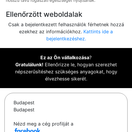
hosszú távú fogászati egészséget nyújtsanak.
Ellenőrzött weboldalak
Csak a bejelentkezett felhasználók férhetnek hozzá
ezekhez az információkhoz.
Kattints ide a
bejelentkezéshez.
Ez az Ön vállalkozása
?
Gratulálunk!
Ellenőrizze le, hogyan szerezhet
népszerűsítéshez szükséges anyagokat, hogy
élvezhesse sikerét.
Budapest
Budapest
Nézd meg a cég profilját a