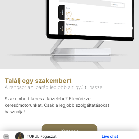
Találj egy szakembert
A rangsor az iparág legjobbjait gyűjti össze
Szakembert keres a közelébe? Ellenőrizze
keresőmotorunkat. Csak a legjobb szolgáltatásokat
használja!
Keresés
TURUL Fogászat
Live chat