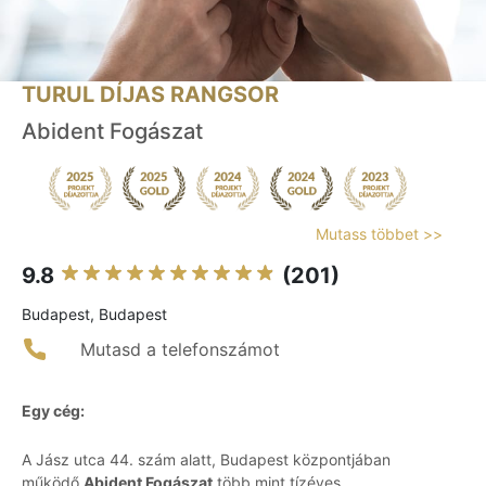
TURUL DÍJAS RANGSOR
Abident Fogászat
Mutass többet >>
9.8
(201)
Budapest, Budapest
Mutasd a telefonszámot
Egy cég:
A Jász utca 44. szám alatt, Budapest központjában
működő
Abident Fogászat
több mint tízéves