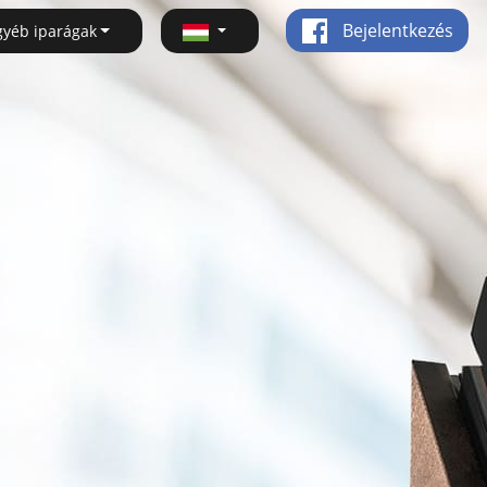
Bejelentkezés
gyéb iparágak