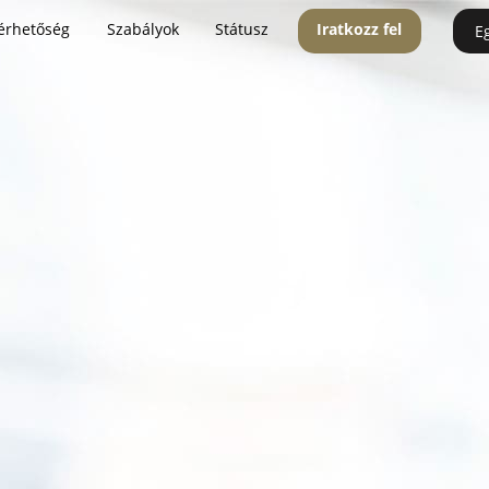
érhetőség
Szabályok
Státusz
Iratkozz fel
E