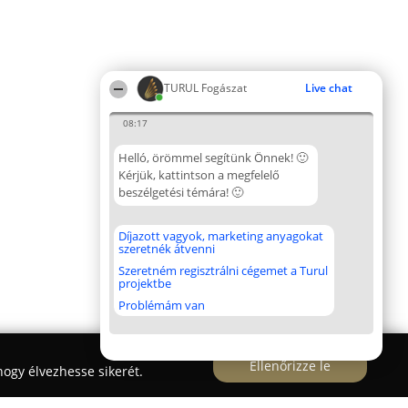
TURUL Fogászat
Live chat
08:17
Helló, örömmel segítünk Önnek! 🙂
Kérjük, kattintson a megfelelő
beszélgetési témára! 🙂
Díjazott vagyok, marketing anyagokat
szeretnék átvenni
Szeretném regisztrálni cégemet a Turul
projektbe
Problémám van
Ellenőrizze le
ogy élvezhesse sikerét.