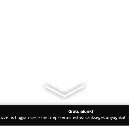
Gratulálunk!
rizze le, hogyan szerezhet népszerűsítéshez szükséges anyagokat, h