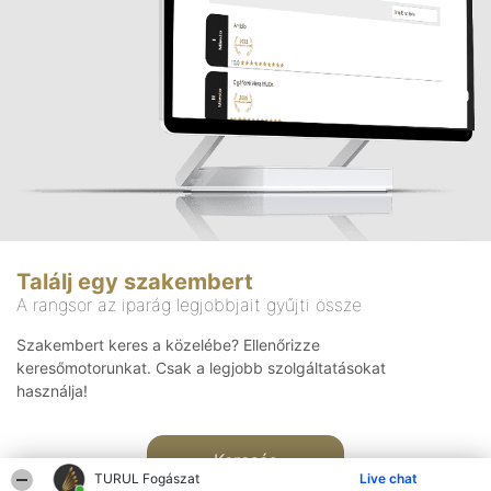
Találj egy szakembert
A rangsor az iparág legjobbjait gyűjti össze
Szakembert keres a közelébe? Ellenőrizze
keresőmotorunkat. Csak a legjobb szolgáltatásokat
használja!
Keresés
TURUL Fogászat
Live chat