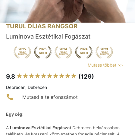
TURUL DÍJAS RANGSOR
Luminova Esztétikai Fogászat
Mutass többet >>
9.8
(129)
Debrecen, Debrecen
Mutasd a telefonszámot
Egy cég:
A
Luminova Esztétikai Fogászat
Debrecen belvárosában
található, és korszerű környezetben fogadja pácienseit. A