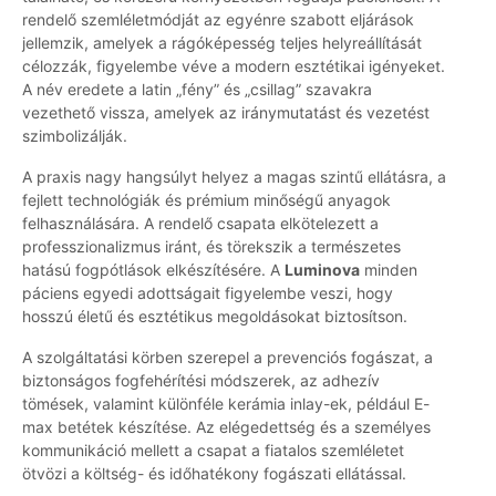
rendelő szemléletmódját az egyénre szabott eljárások
jellemzik, amelyek a rágóképesség teljes helyreállítását
célozzák, figyelembe véve a modern esztétikai igényeket.
A név eredete a latin „fény” és „csillag” szavakra
vezethető vissza, amelyek az iránymutatást és vezetést
szimbolizálják.
A praxis nagy hangsúlyt helyez a magas szintű ellátásra, a
fejlett technológiák és prémium minőségű anyagok
felhasználására. A rendelő csapata elkötelezett a
professzionalizmus iránt, és törekszik a természetes
hatású fogpótlások elkészítésére. A
Luminova
minden
páciens egyedi adottságait figyelembe veszi, hogy
hosszú életű és esztétikus megoldásokat biztosítson.
A szolgáltatási körben szerepel a prevenciós fogászat, a
biztonságos fogfehérítési módszerek, az adhezív
tömések, valamint különféle kerámia inlay-ek, például E-
max betétek készítése. Az elégedettség és a személyes
kommunikáció mellett a csapat a fiatalos szemléletet
ötvözi a költség- és időhatékony fogászati ellátással.