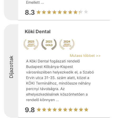
Emellett ...
8.3
Köki Dental
Mutass többet >>
Díjazottak
A Köki Dental fogászati rendelő
Budapest Kőbánya-Kispest
városrészében helyezkedik el, a Szabó
Ervin utca 31-35. szám alatt, közel a
KÖKI Terminálhoz, mindössze néhány
percnyi távolságra. Az
elhelyezkedésének köszönhetően a
rendelő könnyen ...
9.8