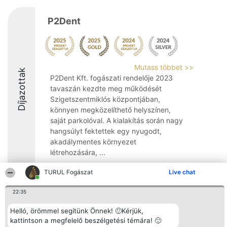
P2Dent
Mutass többet >>
Díjazottak
P2Dent Kft. fogászati rendelője 2023
tavaszán kezdte meg működését
Szigetszentmiklós központjában,
könnyen megközelíthető helyszínen,
saját parkolóval. A kialakítás során nagy
hangsúlyt fektettek egy nyugodt,
akadálymentes környezet
létrehozására, ...
9.5
TURUL Fogászat
Live chat
22:35
Rangsorszervező
Népszavazás
Elérhetőség
Helló, örömmel segítünk Önnek! 🙂Kérjük,
SC Beautiful Company S.R.L.
Nyertesek
Elérhetőség
kattintson a megfelelő beszélgetési témára! 🙂
Bulevardul Aleea Timișul De
Az összes