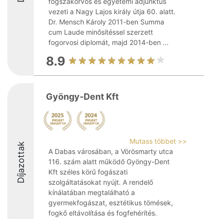
fogszakorvos és egyetemi adjunktus
vezeti a Nagy Lajos király útja 60. alatt.
Dr. Mensch Károly 2011-ben Summa
cum Laude minősítéssel szerzett
fogorvosi diplomát, majd 2014-ben ...
8.9
Gyöngy-Dent Kft
Mutass többet >>
Díjazottak
A Dabas városában, a Vörösmarty utca
116. szám alatt működő Gyöngy-Dent
Kft széles körű fogászati
szolgáltatásokat nyújt. A rendelő
kínálatában megtalálható a
gyermekfogászat, esztétikus tömések,
fogkő eltávolítása és fogfehérítés.