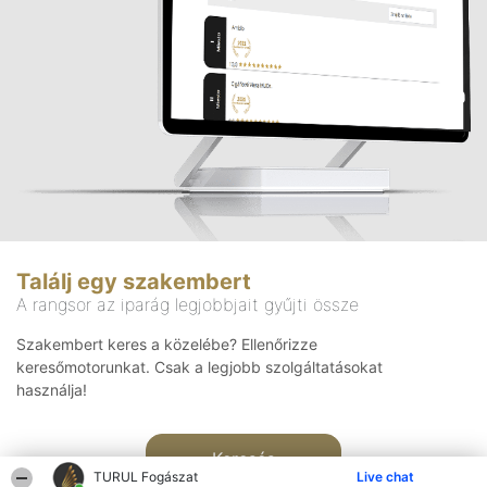
Találj egy szakembert
A rangsor az iparág legjobbjait gyűjti össze
Szakembert keres a közelébe? Ellenőrizze
keresőmotorunkat. Csak a legjobb szolgáltatásokat
használja!
Keresés
TURUL Fogászat
Live chat