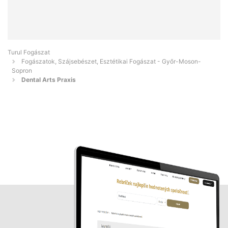
Turul Fogászat
Fogászatok, Szájsebészet, Esztétikai Fogászat - Győr-Moson-
Sopron
Dental Arts Praxis