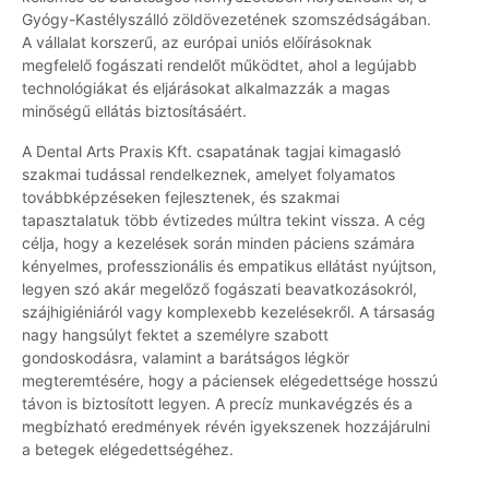
Gyógy-Kastélyszálló zöldövezetének szomszédságában.
A vállalat korszerű, az európai uniós előírásoknak
megfelelő fogászati rendelőt működtet, ahol a legújabb
technológiákat és eljárásokat alkalmazzák a magas
minőségű ellátás biztosításáért.
A Dental Arts Praxis Kft. csapatának tagjai kimagasló
szakmai tudással rendelkeznek, amelyet folyamatos
továbbképzéseken fejlesztenek, és szakmai
tapasztalatuk több évtizedes múltra tekint vissza. A cég
célja, hogy a kezelések során minden páciens számára
kényelmes, professzionális és empatikus ellátást nyújtson,
legyen szó akár megelőző fogászati beavatkozásokról,
szájhigiéniáról vagy komplexebb kezelésekről. A társaság
nagy hangsúlyt fektet a személyre szabott
gondoskodásra, valamint a barátságos légkör
megteremtésére, hogy a páciensek elégedettsége hosszú
távon is biztosított legyen. A precíz munkavégzés és a
megbízható eredmények révén igyekszenek hozzájárulni
a betegek elégedettségéhez.