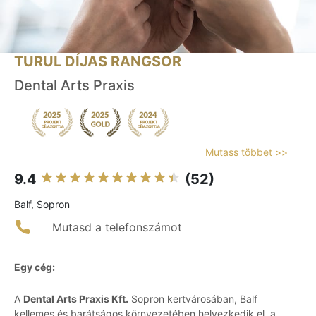
TURUL DÍJAS RANGSOR
Dental Arts Praxis
Mutass többet >>
9.4
(52)
Balf, Sopron
Mutasd a telefonszámot
Egy cég:
A
Dental Arts Praxis Kft.
Sopron kertvárosában, Balf
kellemes és barátságos környezetében helyezkedik el, a