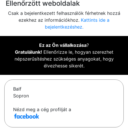
Ellenőrzött weboldalak
Csak a bejelentkezett felhasználók férhetnek hozzá
ezekhez az információkhoz.
Kattints ide a
bejelentkezéshez.
Ez az Ön vállalkozása
?
Gratulálunk!
Ellenőrizze le, hogyan szerezhet
népszerűsítéshez szükséges anyagokat, hogy
élvezhesse sikerét.
Balf
Sopron
Nézd meg a cég profilját a