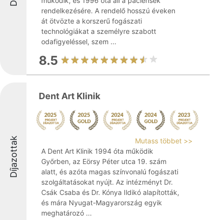
működik, és 1996 óta áll a páciensek
rendelkezésére. A rendelő hosszú éveken
át ötvözte a korszerű fogászati
technológiákat a személyre szabott
odafigyeléssel, szem ...
8.5
Dent Art Klinik
Díjazottak
Mutass többet >>
A Dent Art Klinik 1994 óta működik
Győrben, az Eörsy Péter utca 19. szám
alatt, és azóta magas színvonalú fogászati
szolgáltatásokat nyújt. Az intézményt Dr.
Csák Csaba és Dr. Kónya Ildikó alapították,
és mára Nyugat-Magyarország egyik
meghatározó ...