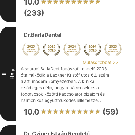
10.0
(233)
Dr.BarlaDental
Mutass többet >>
A soproni BarlaDent fogászati rendelő 2006
Hely
II
óta működik a Lackner Kristóf utca 62. szám
alatt, modern környezetben. A klinika
elsődleges célja, hogy a páciensek és a
fogorvosok közötti kapcsolatot bizalom és
harmonikus együttműködés jellemezze. ...
10.0
(59)
Dr. Cziner István Rendelő