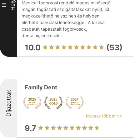
Hely
Medical fogorvosi rendelő magas minőségű
III
magán fogászati szolgáltatásokat nyújt, jól
megközelíthető helyszínen és helyben
elérhető parkolási lehetőséggel. A klinika
csapatát tapasztalt fogorvosok,
dentálhigiénikusok ...
10.0
(53)
Family Dent
Díjazottak
Mutass többet >>
9.7