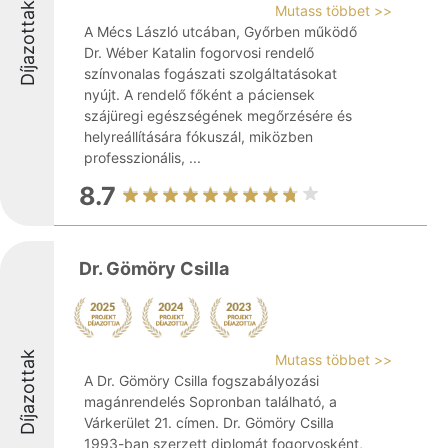
Díjazottak
Mutass többet >>
A Mécs László utcában, Győrben működő
Dr. Wéber Katalin fogorvosi rendelő
színvonalas fogászati szolgáltatásokat
nyújt. A rendelő főként a páciensek
szájüregi egészségének megőrzésére és
helyreállítására fókuszál, miközben
professzionális, ...
8.7
Dr. Gömöry Csilla
Díjazottak
Mutass többet >>
A Dr. Gömöry Csilla fogszabályozási
magánrendelés Sopronban található, a
Várkerület 21. címen. Dr. Gömöry Csilla
1993-ban szerzett diplomát fogorvosként,