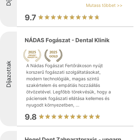
Mutass többet >>
9.7
NÁDAS Fogászat - Dental Klinik
Díjazottak
A Nádas Fogászat Fertőrákoson nyújt
korszerű fogászati szolgáltatásokat,
modern technológiák, magas szintű
szakértelem és empátiás hozzáállás
ötvözetével. Legfőbb törekvésük, hogy a
páciensek fogászati ellátása kellemes és
nyugodt környezetben, ...
9.8
Hegel Dent Zahnarztpraxis - ungarn