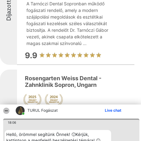
Díjazottak
A Tarnóczi Dental Sopronban működő
fogászati rendelő, amely a modern
szájápolási megoldások és esztétikai
fogászati kezelések széles választékát
biztosítja. A rendelőt Dr. Tarnóczi Gábor
vezeti, akinek csapata elkötelezett a
magas szakmai színvonalú ...
9.9
Rosengarten Weiss Dental -
Zahnklinik Sopron, Ungarn
Díjazottak
TURUL Fogászat
Live chat
Mutass többet >>
A Rosengarten Weiss Dental egy soproni
18:06
fogászati klinika, amely a Lackner Kristóf
utcában működik, és immár több mint húsz
Helló, örömmel segítünk Önnek! 🙂Kérjük,
éve biztosít magas színvonalú ellátást
kattintson a megfelelő beszélgetési témára! 🙂