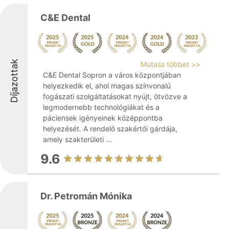
C&E Dental
Díjazottak
Mutass többet >>
C&E Dental Sopron a város központjában
helyezkedik el, ahol magas színvonalú
fogászati szolgáltatásokat nyújt, ötvözve a
legmodernebb technológiákat és a
páciensek igényeinek középpontba
helyezését. A rendelő szakértői gárdája,
amely szakterületi ...
9.6
Dr. Petromán Mónika