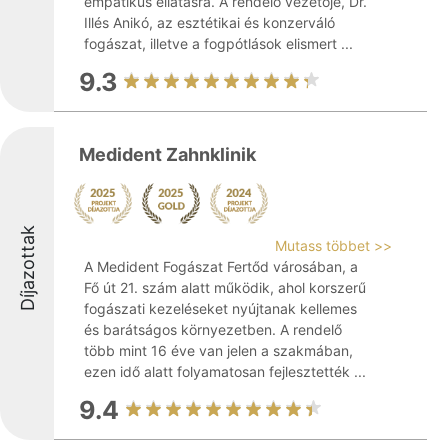
empatikus ellátásra. A rendelő vezetője, Dr.
Illés Anikó, az esztétikai és konzerváló
fogászat, illetve a fogpótlások elismert ...
9.3
Medident Zahnklinik
Díjazottak
Mutass többet >>
A Medident Fogászat Fertőd városában, a
Fő út 21. szám alatt működik, ahol korszerű
fogászati kezeléseket nyújtanak kellemes
és barátságos környezetben. A rendelő
több mint 16 éve van jelen a szakmában,
ezen idő alatt folyamatosan fejlesztették ...
9.4